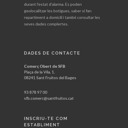
durant l'estat d'alarma. Es poden
geolocalitzar les botigues, saber si fan
repartiment a domicili i també consultar les
seves dades complertes.
DADES DE CONTACTE
Comerç Obert de SFB
Plaça de la Vila, 1.
08241 Sant Fruitos del Bages
93 878 97 00
sfb.comerc@santfruitos.cat
INSCRIU-TE COM
ESTABLIMENT