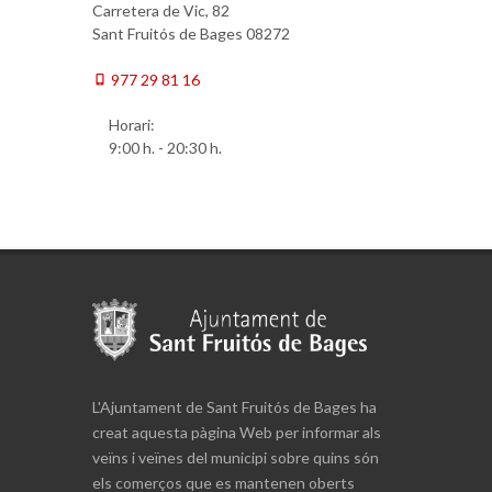
Carretera de Vic, 82
Sant Fruitós de Bages 08272
977 29 81 16
Horari:
9:00 h. - 20:30 h.
L'Ajuntament de Sant Fruitós de Bages ha
creat aquesta pàgina Web per informar als
veïns i veïnes del municipi sobre quins són
els comerços que es mantenen oberts