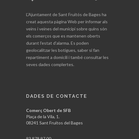
L'Ajuntament de Sant Fruitós de Bages ha
creat aquesta pàgina Web per informar als
veïns i veïnes del municipi sobre quins són
els comerços que es mantenen oberts
durant l'estat d'alarma. Es poden
geolocalitzar les botigues, saber si fan
repartiment a domicili i també consultar les
seves dades complertes.
DADES DE CONTACTE
Comerç Obert de SFB
Plaça de la Vila, 1.
08241 Sant Fruitos del Bages
93 878 97 00